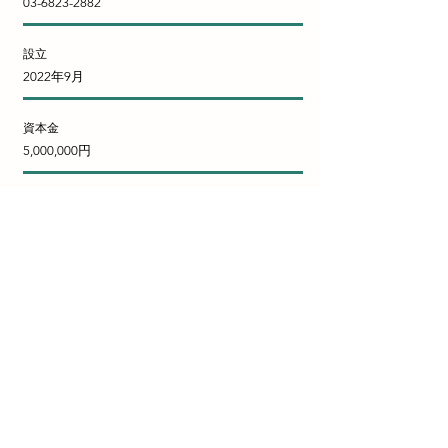
03-6823-2882
設立
2022年9月
資本金
5,000,000円
事業内容
​省エネルギー診断
省エネ・再エネ補助金申請サポート
省エネルギー・省CO2計画立案
CO2排出量の算定​
​太陽光発電シミュレーション
登録
エネマネ事業者（令和7年度補正）
省エネルギー診断登録機関（令和7年度補正予算
中小企業等に向けた省エネルギー診断拡充事