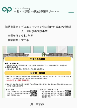
Carbon Planning
ー 省エネ診断・補助金申請サポート ー
​補助事業名：
ゼロエミッション化に向けた省エネ設備導
入・運用改善支援事業
​事業年度：
令和7年度
​事業種類：
省エネ
出典：
東京都