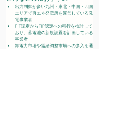
出力制御が多い九州・東北・中国・四国
エリアで再エネ発電所を運営している発
電事業者
FIT認定からFIP認定への移行を検討して
おり、蓄電池の新規設置を計画している
事業者
卸電力市場や需給調整市場への参入を通
じて収益多様化を図りたい再エネ発電事
業者
オフサイトPPA契約を活用して企業向け
に再エネ電力を供給したい発電事業者
詳細はコチラ：
https://www.car
bonplanning.jp
/post/r7s-
saieneheisetsu
申請代行費用