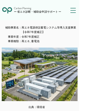
Carbon Planning
ー 省エネ診断・補助金申請サポート ー
​補助事業名：
再エネ電源併設蓄電システム等導入支援事業
【令和7年度補正】
​事業年度：
令和7年度補正
​事業種類：
再エネ, 蓄電池
出典：
環境省