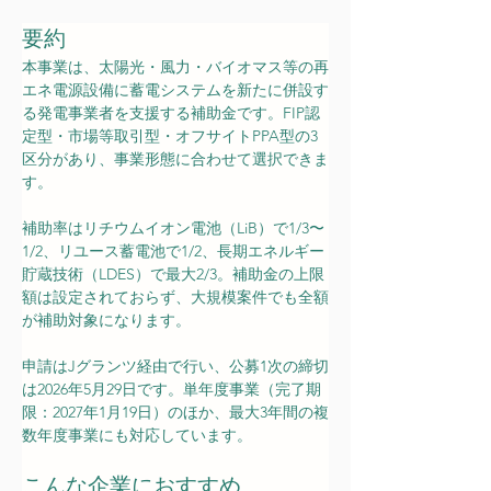
要約
本事業は、太陽光・風力・バイオマス等の再
エネ電源設備に蓄電システムを新たに併設す
る発電事業者を支援する補助金です。FIP認
定型・市場等取引型・オフサイトPPA型の3
区分があり、事業形態に合わせて選択できま
す。
補助率はリチウムイオン電池（LiB）で1/3〜
1/2、リユース蓄電池で1/2、長期エネルギー
貯蔵技術（LDES）で最大2/3。補助金の上限
額は設定されておらず、大規模案件でも全額
が補助対象になります。
申請はJグランツ経由で行い、公募1次の締切
は2026年5月29日です。単年度事業（完了期
限：2027年1月19日）のほか、最大3年間の複
数年度事業にも対応しています。
こんな企業におすすめ