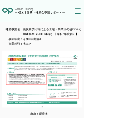
Carbon Planning
ー 省エネ診断・補助金申請サポート ー
​補助事業名：
脱炭素技術等による工場・事業場の省CO2化
加速事業（SHIFT事業）【令和7年度補正】
​事業年度：
令和7年度補正
​事業種類：
省エネ
出典：
環境省