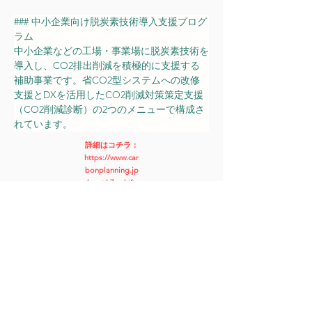
### 中小企業向け脱炭素技術導入支援プログ
ラム
中小企業などの工場・事業場に脱炭素技術を
導入し、CO2排出削減を積極的に支援する
補助事業です。省CO2型システムへの改修
支援とDXを活用したCO2削減対策策定支援
（CO2削減診断）の2つのメニューで構成さ
れています。
詳細はコチラ：
https://www.car
bonplanning.jp
/post/r7s-shift-
factory-co2-
reduction
申請代行費用
補助事業をさがすTOP