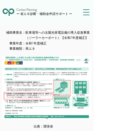
Carbon Planning
ー 省エネ診断・補助金申請サポート ー
​補助事業名：
駐車場等への太陽光発電設備の導入促進事業
（ソーラーカーポート）【令和7年度補正】
​事業年度：
令和7年度補正
​事業種類：
再エネ
出典：
環境省