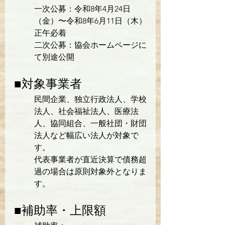
一次公募：令和8年4月24日
（金）〜令和8年6月11日（木）
正午必着

二次公募：協会ホームページに
て別途公開
■対象事業者
民間企業、独立行政法人、学校
法人、社会福祉法人、医療法
人、協同組合、一般社団・財団
法人など幅広い法人が対象で
す。

代表事業者が直近決算で債務超
過の場合は原則対象外となりま
す。
■補助率・上限額