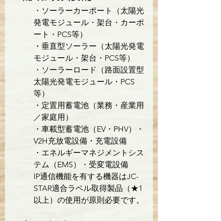
・ソーラーカーポート（太陽光
発電モジュール・架台・カーポ
ート・PCS等）

・垂直型ソーラー（太陽光発電
モジュール・架台・PCS等）

・ソーラーロード（路面設置型
太陽光発電モジュール・PCS
等）

・定置用蓄電池（業務・産業用
／家庭用）

・車載型蓄電池（EV・PHV）・
V2H充放電設備・充電設備

・エネルギーマネジメントシス
テム（EMS）・受変電設備

IP通信機能を有する機器はJC-
STAR適合ラベル取得製品（★1
以上）の使用が原則必要です。