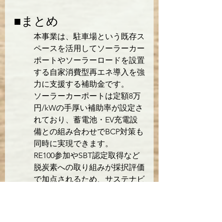
■まとめ
本事業は、駐車場という既存ス
ペースを活用してソーラーカー
ポートやソーラーロードを設置
する自家消費型再エネ導入を強
力に支援する補助金です。

ソーラーカーポートは定額8万
円/kWの手厚い補助率が設定さ
れており、蓄電池・EV充電設
備との組み合わせでBCP対策も
同時に実現できます。

RE100参加やSBT認定取得など
脱炭素への取り組みが採択評価
で加点されるため、サステナビ
リティ推進中の企業に特に有利
な設計となっています。