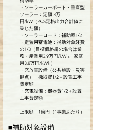
補助率：
・ソーラーカーポート・垂直型
ソーラー：定額 8万
円/kW（PCS定格出力合計値に
乗じた額）

・ソーラーロード：補助率1/2

・定置用蓄電池：補助対象経費
の1/3（目標価格超の場合は業
務・産業用3.9万円/kWh、家庭
用3.8万円/kWh）

・充放電設備（公共施設・災害
拠点）：機器費1/2＋設置工事
費定額

・充電設備：機器費1/2＋設置
工事費定額
上限額：1億円（1事業あたり）
■補助対象設備