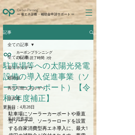
Carbon Planning
ー 省エネ診断・補助金申請サポート ー
記事
全ての記事
カーボンプランニング
全ての記事
2月23日
読了時間: 3分
駐車場等への太陽光発電
省エネルギー
設備の導入促進事業（ソ
補助金
ーラーカーポート）【令
再生可能エネルギー
和7年度補正】
脱炭素
更新日：
4月28日
ZEB
駐車場にソーラーカーポートや垂直
系統用蓄電池
型ソーラー、ソーラーロードを設置
する自家消費型再エネ導入に、最大1