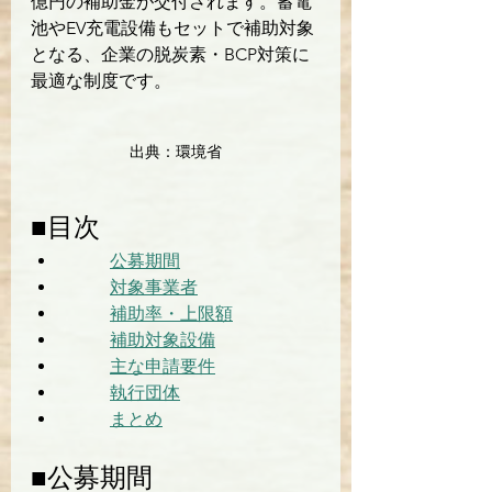
億円の補助金が交付されます。蓄電
池やEV充電設備もセットで補助対象
となる、企業の脱炭素・BCP対策に
最適な制度です。
出典：環境省
■目次
公募期間
対象事業者
補助率・上限額
補助対象設備
主な申請要件
執行団体
まとめ
■公募期間