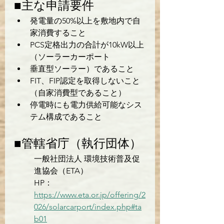
■主な申請要件
発電量の50%以上を敷地内で自
家消費すること
PCS定格出力の合計が10kW以上
（ソーラーカーポート
垂直型ソーラー）であること
FIT、FIP認定を取得しないこと
（自家消費型であること）
停電時にも電力供給可能なシス
テム構成であること
■管轄省庁（執行団体）
一般社団法人 環境技術普及促
進協会（ETA）
HP：
https://www.eta.or.jp/offering/2
026/solarcarport/index.php#ta
b01