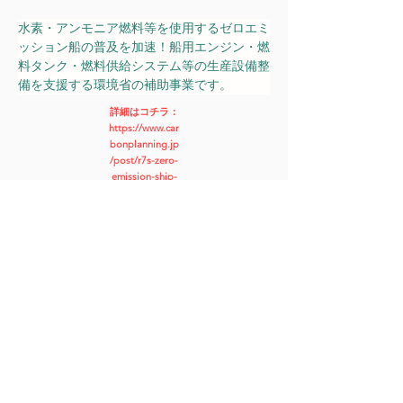
水素・アンモニア燃料等を使用するゼロエミ
ッション船の普及を加速！船用エンジン・燃
料タンク・燃料供給システム等の生産設備整
備を支援する環境省の補助事業です。
詳細はコチラ：
https://www.car
bonplanning.jp
/post/r7s-zero-
emission-ship-
construction
申請代行費用
補助事業をさがすTOP
カーボンプランニング株式会社
✉：info@carbonplanning.jp