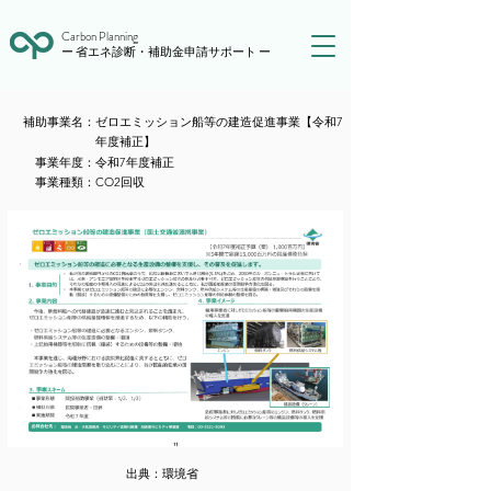
Carbon Planning
ー 省エネ診断・補助金申請サポート ー
​補助事業名：
ゼロエミッション船等の建造促進事業【令和7
年度補正】
​事業年度：
令和7年度補正
​事業種類：
CO2回収
出典：
環境省