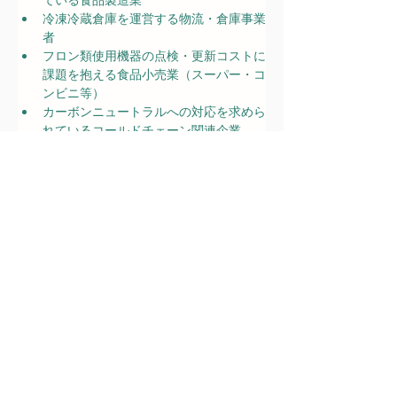
ている食品製造業
冷凍冷蔵倉庫を運営する物流・倉庫事業
者
フロン類使用機器の点検・更新コストに
課題を抱える食品小売業（スーパー・コ
ンビニ等）
カーボンニュートラルへの対応を求めら
れているコールドチェーン関連企業
詳細はコチラ：
https://www.car
bonplanning.jp
/post/r8-cold-
chain-
defluorocarbon
-
decarbonizatio
n
申請代行費用