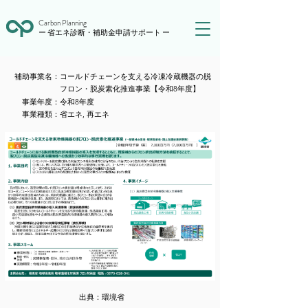
Carbon Planning
ー 省エネ診断・補助金申請サポート ー
​補助事業名：
コールドチェーンを支える冷凍冷蔵機器の脱
フロン・脱炭素化推進事業【令和8年度】
​事業年度：
令和8年度
​事業種類：
省エネ, 再エネ
出典：
環境省