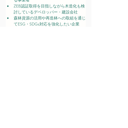
る事業者
ZEB認証取得を目指しながら木造化も検
討しているデベロッパー・建設会社
森林資源の活用や再造林への取組を通じ
てESG・SDGs対応を強化したい企業
先導的な木造設計・施工技術の導入を検
討している建設・設計事務所
詳細はコチラ：
https://www.car
bonplanning.jp
/post/r8-yuryo-
mokuzou-
kenchiku
申請代行費用
補助事業をさがすTOP
カーボンプランニング株式会社