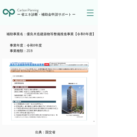
Carbon Planning
ー 省エネ診断・補助金申請サポート ー
​補助事業名：
優良木造建築物等整備推進事業【令和8年度】
​事業年度：
令和8年度
​事業種類：
ZEB
出典：
国交省