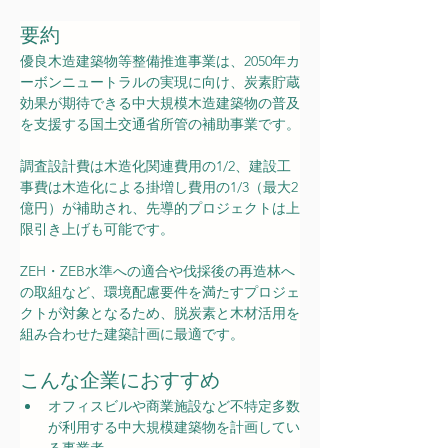
要約
優良木造建築物等整備推進事業は、2050年カ
ーボンニュートラルの実現に向け、炭素貯蔵
効果が期待できる中大規模木造建築物の普及
を支援する国土交通省所管の補助事業です。
調査設計費は木造化関連費用の1/2、建設工
事費は木造化による掛増し費用の1/3（最大2
億円）が補助され、先導的プロジェクトは上
限引き上げも可能です。
ZEH・ZEB水準への適合や伐採後の再造林へ
の取組など、環境配慮要件を満たすプロジェ
クトが対象となるため、脱炭素と木材活用を
組み合わせた建築計画に最適です。
こんな企業におすすめ
オフィスビルや商業施設など不特定多数
が利用する中大規模建築物を計画してい