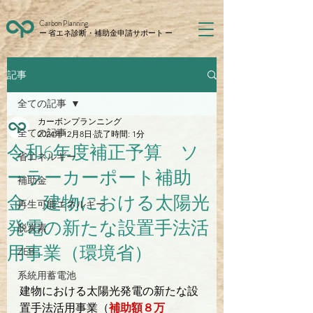
Carbon Planning
ー 省エネ診断・補助金申請サポート ー
記事
全ての記事
カーボンプランニング
全ての記事
2024年12月8日
読了時間: 1分
令和6年度補正予算 ソ
省エネルギー
ーラーカーポート補助
補助金
金 建物における太陽光
再生可能エネルギー
発電の新たな設置⼿法活
脱炭素
用事業（環境省）
ZEB
系統用蓄電池
建物における太陽光発電の新たな設
置⼿法活用事業（
補助額８万