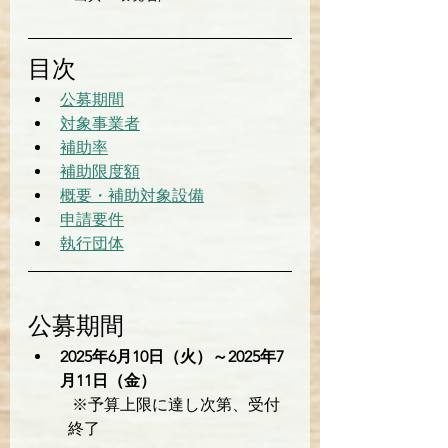
目次
公募期間
対象事業者
補助率
補助限度額
概要・補助対象設備
申請要件
執行団体
公募期間
2025年6月10日（火）～2025年7
月11日（金）
 ※予算上限に達し次第、受付
終了