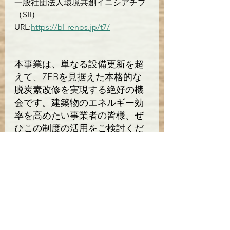
一般社団法人環境共創イニシアチブ
（SII）
URL:
https://bl-renos.jp/t7/
本事業は、単なる設備更新を超
えて、ZEBを見据えた本格的な
脱炭素改修を実現する絶好の機
会です。建築物のエネルギー効
率を高めたい事業者の皆様、ぜ
ひこの制度の活用をご検討くだ
さい。
カーボンプランニング
の紹介
カーボンプランニング株式会社で
は、脱炭素改修の設計・補助金申