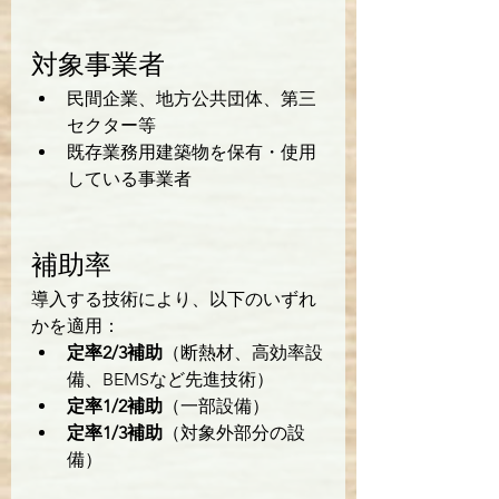
対象事業者
民間企業、地方公共団体、第三
セクター等
既存業務用建築物を保有・使用
している事業者
補助率
導入する技術により、以下のいずれ
かを適用：
定率2/3補助
（断熱材、高効率設
備、BEMSなど先進技術）
定率1/2補助
（一部設備）
定率1/3補助
（対象外部分の設
備）