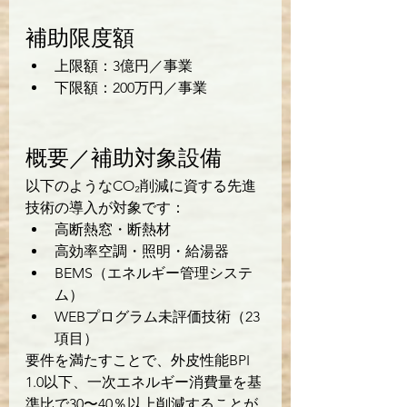
補助限度額
上限額：3億円／事業
下限額：200万円／事業
概要／補助対象設備
以下のようなCO₂削減に資する先進
技術の導入が対象です：
高断熱窓・断熱材
高効率空調・照明・給湯器
BEMS（エネルギー管理システ
ム）
WEBプログラム未評価技術（23
項目）
要件を満たすことで、外皮性能BPI 
1.0以下、一次エネルギー消費量を基
準比で30〜40％以上削減することが