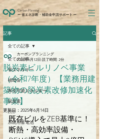
Carbon Planning
ー 省エネ診断・補助金申請サポート ー
記事
全ての記事
カーボンプランニング
全ての記事
2025年6月12日
読了時間: 2分
脱炭素ビルリノベ事業
省エネルギー
（令和7年度）【業務用建
補助金
築物の脱炭素改修加速化
再生可能エネルギー
事業】
脱炭素
更新日：
2025年6月14日
ZEB
既存ビルをZEB基準に！
系統用蓄電池
断熱・高効率設備・