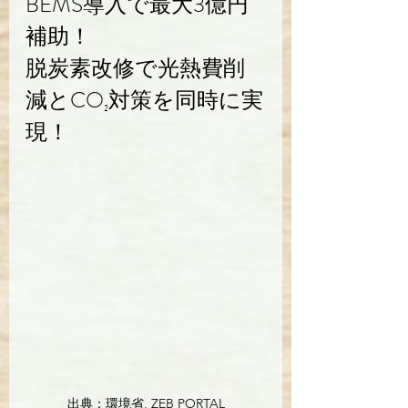
BEMS導入で最大3億円
補助！
脱炭素改修で光熱費削
減とCO₂対策を同時に実
現！
出典：
環境省, ZEB PORTAL