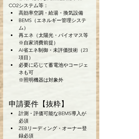
CO2システム等：
高効率空調・給湯・換気設備
BEMS（エネルギー管理システ
ム）
再エネ（太陽光・バイオマス等 
※自家消費前提）
AI省エネ制御・未評価技術（23
項目）
必要に応じて蓄電池やコージェ
ネも可
※照明機器は対象外
申請要件【抜粋】
計測・評価可能なBEMS導入が
必須
ZEBリーディング・オーナー登
録必須