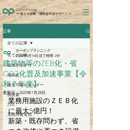
Carbon Planning
ー 省エネ診断・補助金申請サポート ー
記事
全ての記事
カーボンプランニング
全ての記事
2025年6月14日
読了時間: 2分
建築物等のZEB化・省
省エネルギー
CO2化普及加速事業【令
補助金
和７年度】
再生可能エネルギー
更新日：
2025年7月28日
脱炭素
業務用施設のＺＥＢ化
ZEB
に最大5億円！
系統用蓄電池
新築・既存問わず、省