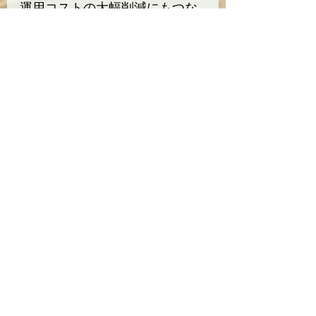
運用コストの大幅削減にもつな
がります。新築・既存いずれの
施設でも活用できる強力な支援
制度として、今こそ導入を検討
してみてはいかがでしょうか。
カーボンプランニング
の紹介
ZEBや省エネ設備の導入をご検討の
方は、補助金申請から計画設計まで
一気通貫で支援するカーボンプラン
ニング株式会社へご相談ください。
お問い合わせはコチラ