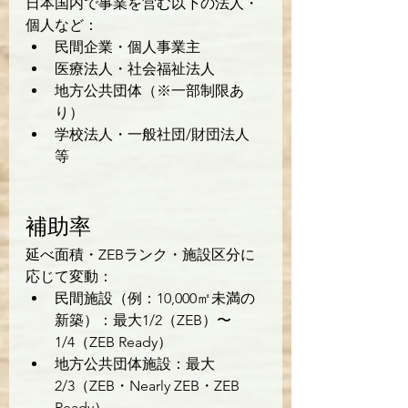
日本国内で事業を営む以下の法人・
個人など：
民間企業・個人事業主
医療法人・社会福祉法人
地方公共団体（※一部制限あ
り）
学校法人・一般社団/財団法人 
等
補助率
延べ面積・ZEBランク・施設区分に
応じて変動：
民間施設（例：10,000㎡未満の
新築）：最大1/2（ZEB）〜
1/4（ZEB Ready）
地方公共団体施設：最大
2/3（ZEB・Nearly ZEB・ZEB 
Ready）