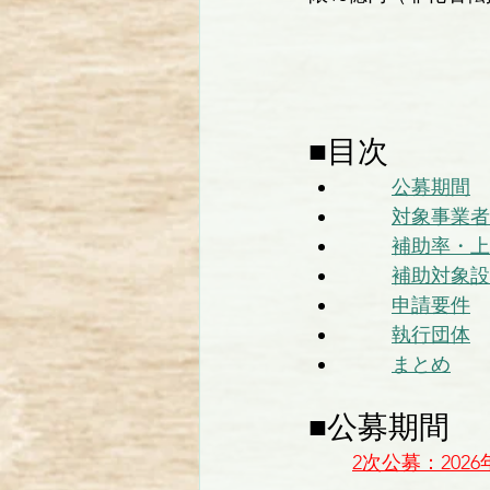
■目次
公募期間
対象事業者
補助率・上
補助対象設
申請要件
執行団体
まとめ
■公募期間
2次公募：2026