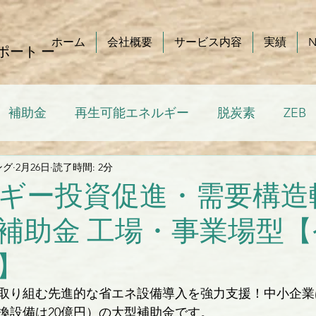
ホーム
会社概要
サービス内容
実績
ポート ー
補助金
再生可能エネルギー
脱炭素
ZEB
ング
2月26日
読了時間: 2分
ギー投資促進・需要構造
補助金 工場・事業場型【
】
取り組む先進的な省エネ設備導入を強力支援！中小企業は
転換設備は20億円）の大型補助金です。