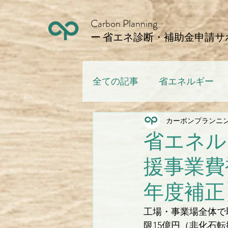
Carbon Planning
ー 省エネ診断・補助金申請サ
全ての記事
省エネルギー
カーボンプランニ
省エネル
援事業費
年度補正
工場・事業場全体で
限15億円（非化石