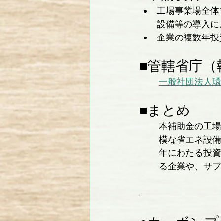
工場事業場全体
設備等の導入に
企業の複数年投
■管轄省庁（
一般社団法人環
■まとめ
本補助金の工場
模な省エネ設備
年にわたる投資
る企業や、サプ