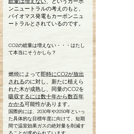
総量は増えない
、というカーボ
ンニュートラルの考えのもと、
バイオマス発電もカーボンニュ
ートラルとされているのです。
CO2の総量は増えない・・・はたし
て本当にそうかしら？
燃焼によって
即時にCO2が放出
される
のに対し、新たに植えら
れた木が成熟し、同量のCO2を
吸収するには数十年から数百年
かかる
可能性があります。
国際的には、2030年や2050年といっ
た具体的な目標年度に向けて、短期
間で温室効果ガスの絶対量を削減す
ることが求められています。