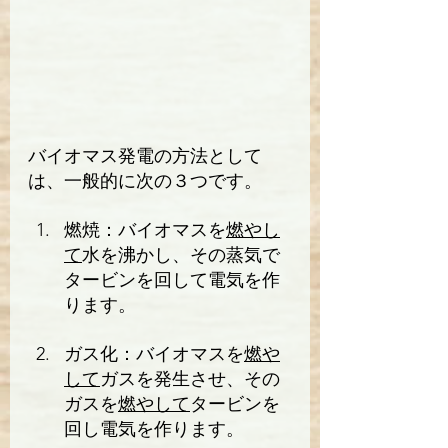
バイオマス発電の方法として
は、一般的に次の３つです。
燃焼：バイオマスを
燃やし
て
水を沸かし、その蒸気で
タービンを回して電気を作
ります。
ガス化：バイオマスを
燃や
して
ガスを発生させ、その
ガスを
燃やして
タービンを
回し電気を作ります。