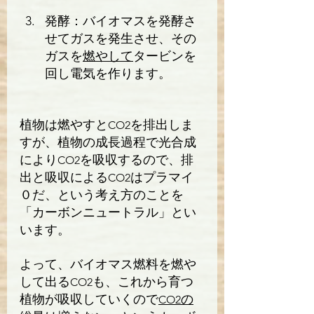
発酵：バイオマスを発酵さ
せてガスを発生させ、その
ガスを
燃やして
タービンを
回し電気を作ります。
植物は燃やすと
を排出しま
CO2
すが、植物の成長過程で光合成
により
を吸収するので、排
CO2
出と吸収による
はプラマイ
CO2
０だ、という考え方のことを
「カーボンニュートラル」とい
います。
よって、バイオマス燃料を燃や
して出る
も、これから育つ
CO2
植物が吸収していくので
の
CO2