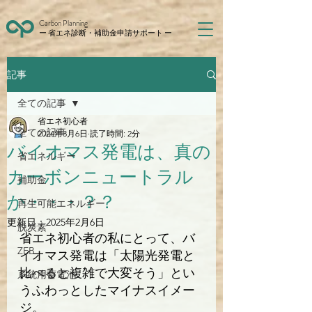
Carbon Planning
ー 省エネ診断・補助金申請サポート ー
記事
全ての記事
省エネ初心者
全ての記事
2024年3月6日
読了時間: 2分
バイオマス発電は、真の
省エネルギー
カーボンニュートラル
補助金
か・・・？？
再生可能エネルギー
更新日：
2025年2月6日
脱炭素
省エネ初心者の私にとって、バ
ZEB
イオマス発電は「太陽光発電と
比べると複雑で大変そう」とい
系統用蓄電池
うふわっとしたマイナスイメー
ジ。