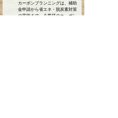
カーボンプランニングは、補助
金申請から省エネ・脱炭素対策
の実施まで、企業様のカーボン
ニュートラル推進を総合的にサ
ポートします。
☞お問い合わせはこちら
補助金
脱炭素
環境省
地球温暖化
SDGs
資源循環
補助金
脱炭素
すべて表示
関連記事