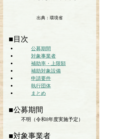
出典：環境省
■目次
公募期間
対象事業者
補助率・上限額
補助対象設備
申請要件
執行団体
まとめ
■公募期間
不明（令和8年度実施予定）
■対象事業者