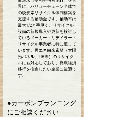
促進法（令和4年4月施行）を背
景に、バリューチェーン全体で
の脱炭素リサイクル体制構築を
支援する補助金です。補助率は
最大1/2と手厚く、リサイクル
設備の新規導入や更新を検討し
ているメーカー・リテイラー・
リサイクル事業者に特に適して
います。再エネ由来素材（太陽
光パネル、LIB等）のリサイク
ルにも対応しており、循環経済
移行を推進したい企業に最適で
す。
●カーボンプランニング
にご相談ください