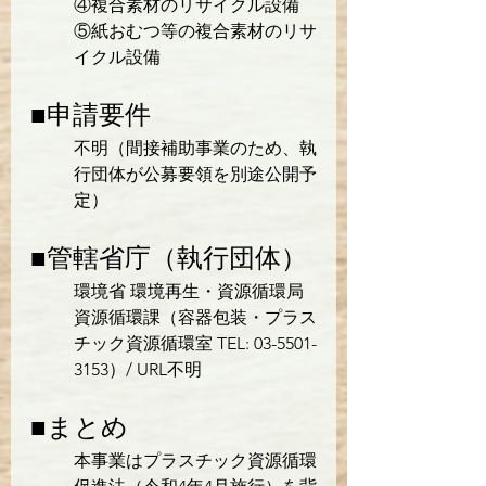
④複合素材のリサイクル設備
⑤紙おむつ等の複合素材のリサ
イクル設備
■申請要件
不明（間接補助事業のため、執
行団体が公募要領を別途公開予
定）
■管轄省庁（執行団体）
環境省 環境再生・資源循環局 
資源循環課（容器包装・プラス
チック資源循環室 TEL: 03-5501-
3153）/ URL不明
■まとめ
本事業はプラスチック資源循環