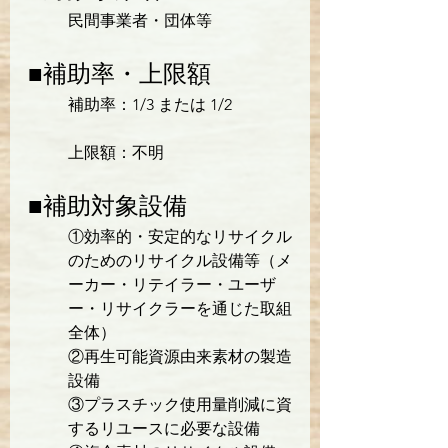
民間事業者・団体等
■補助率・上限額
補助率：1/3 または 1/2
上限額：不明
■補助対象設備
①効率的・安定的なリサイクル
のためのリサイクル設備等（メ
ーカー・リテイラー・ユーザ
ー・リサイクラーを通じた取組
全体）
②再生可能資源由来素材の製造
設備
③プラスチック使用量削減に資
するリユースに必要な設備