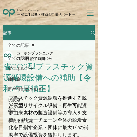
Carbon Planning
ー 省エネ診断・補助金申請サポート ー
記事
全ての記事
カーボンプランニング
全ての記事
2月23日
読了時間: 2分
省CO2型プラスチック資
省エネルギー
源循環設備への補助【令
補助金
和7年度補正】
再生可能エネルギー
プラスチック資源循環を推進する脱
脱炭素
炭素型リサイクル設備・再生可能資
ZEB
源由来素材の製造設備等の導入を支
援。バリューチェーン全体の脱炭素
系統用蓄電池
化を目指す企業・団体に最大1/2の補
助率で設備投資を後押しします。