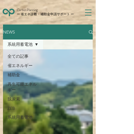
Carbon Planning
ー 省エネ診断・補助金申請サポート ー
NEWS
系統用蓄電池
全ての記事
省エネルギー
補助金
再生可能エネル
ギー
脱炭素
ZEB
系統用蓄電池