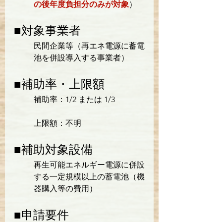
の後年度負担分のみが対象
）
■対象事業者
民間企業等（再エネ電源に蓄電
池を併設導入する事業者）
■補助率・上限額
補助率：1/2 または 1/3
上限額：不明
■補助対象設備
再生可能エネルギー電源に併設
する一定規模以上の蓄電池（機
器購入等の費用）
■申請要件