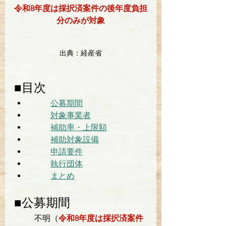
令和8年度は採択済案件の後年度負担
分のみが対象
出典：経産省
■目次
公募期間
対象事業者
補助率・上限額
補助対象設備
申請要件
執行団体
まとめ
■公募期間
不明（
令和8年度は採択済案件