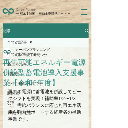
Carbon Planning
ー 省エネ診断・補助金申請サポート ー
記事
全ての記事
カーボンプランニング
全ての記事
3月3日
読了時間: 2分
再生可能エネルギー電源
省エネルギー
併設型蓄電池導入支援事
補助金
業【令和8年度】
再生可能エネルギー
再エネ電源に蓄電池を併設してピー
脱炭素
クシフトを実現！補助率1/2〜1/3
ZEB
で、需給バランスに応じた再エネ活
用を強力サポートする経産省の補助
系統用蓄電池
事業です。