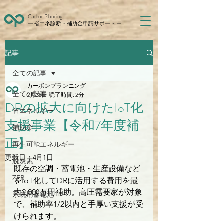
Carbon Planning
ー 省エネ診断・補助金申請サポート ー
記事
全ての記事
カーボンプランニング
全ての記事
2月26日
読了時間: 2分
DRの拡大に向けたIoT化
省エネルギー
支援事業【令和7年度補
補助金
正】
再生可能エネルギー
更新日：
4月1日
脱炭素
既存の空調・蓄電池・生産設備など
ZEB
をIoT化してDRに活用する費用を最
大2,000万円補助。高圧需要家が対象
系統用蓄電池
で、補助率1/2以内と手厚い支援が受
けられます。