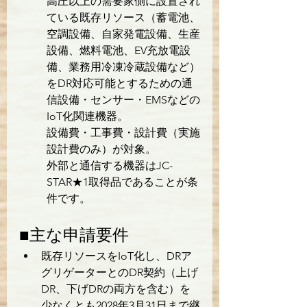
高圧以上の需要家側に設置され
ている既存リソース（蓄電池、
空調設備、自家発電設備、生産
設備、燃料電池、EV充放電設
備、業務用冷凍冷蔵設備など）
をDR対応可能とするための通
信設備・センサー・EMSなどの
IoT化関連機器。
設備費・工事費・設計費（実施
設計費のみ）が対象。
外部と通信する機器はJC-
STAR★1取得品であることが条
件です。
■主な申請要件
既存リソースをIoT化し、DRア
グリゲーターとのDR契約（上げ
DR、下げDRの両方を含む）を
少なくとも2028年3月31日まで継