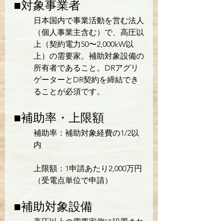
■対象事業者
日本国内で事業活動を営む法人
（個人事業主含む）で、高圧以
上（契約電力50〜2,000kW以
上）の需要家。補助対象設備の
所有者であること。DRアグリ
ゲーターとDR契約を締結でき
ることが必須です。
■補助率・上限額
補助率：補助対象経費の1/2以
内
上限額：1申請あたり2,000万円
（受電点単位で申請）
■補助対象設備