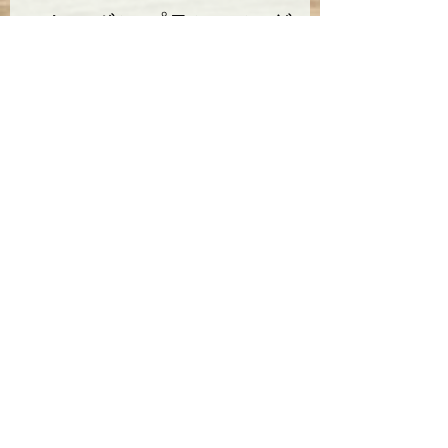
●カーボンプランニング
にご相談ください
カーボンプランニングは、補助
金申請から省エネ・脱炭素対策
の実施まで、企業様のカーボン
ニュートラル推進を総合的にサ
ポートします。
☞お問い合わせはこちら
補助金
脱炭素
再エネ
蓄電池
経済産業省
SII
BCP対策
EV
補助金
再生可能エネルギー
脱炭素
すべて表示
関連記事