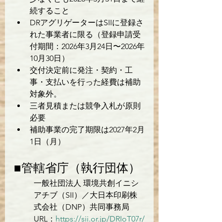
続すること
DRアグリゲーターはSIIに登録さ
れた事業者に限る（登録申請受
付期間：2026年3月24日〜2026年
10月30日）
交付決定前に発注・契約・工
事・支払いを行った経費は補助
対象外。
三者見積または競争入札が原則
必要
補助事業の完了期限は2027年2月
1日（月）
■管轄省庁（執行団体）
一般社団法人 環境共創イニシ
アチブ（SII）／大日本印刷株
式会社（DNP）共同事務局
URL：
https://sii.or.jp/DRIoT07r/