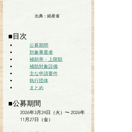
出典：経産省
■目次
公募期間
対象事業者
補助率・上限額
補助対象設備
主な申請要件
執行団体
まとめ
■公募期間
2026年3月24日（火）〜 2026年
11月27日（金）