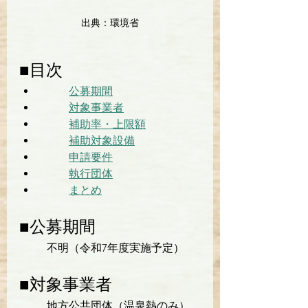
出典：環境省
■目次
公募期間
対象事業者
補助率・上限額
補助対象設備
申請要件
執行団体
まとめ
■公募期間
不明（令和7年度実施予定）
■対象事業者
地方公共団体（温泉熱のみ）、