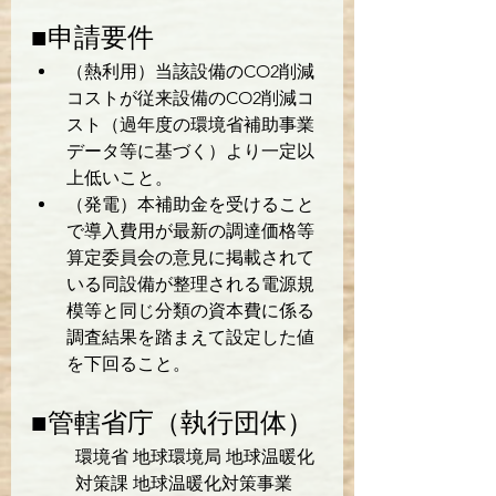
■申請要件
（熱利用）当該設備のCO2削減
コストが従来設備のCO2削減コ
スト（過年度の環境省補助事業
データ等に基づく）より一定以
上低いこと。
（発電）本補助金を受けること
で導入費用が最新の調達価格等
算定委員会の意見に掲載されて
いる同設備が整理される電源規
模等と同じ分類の資本費に係る
調査結果を踏まえて設定した値
を下回ること。
■管轄省庁（執行団体）
環境省 地球環境局 地球温暖化
対策課 地球温暖化対策事業