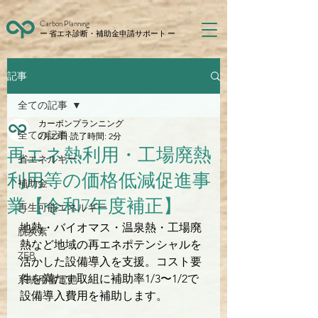
Carbon Planning
ー 省エネ診断・補助金申請サポート ー
記事
全ての記事
カーボンプランニング
全ての記事
2月23日
読了時間: 2分
再エネ熱利用・工場廃熱
省エネルギー
利用等の価格低減促進事
補助金
業【令和7年度補正】
再生可能エネルギー
地熱・バイオマス・温泉熱・工場廃
脱炭素
熱など地域の再エネポテンシャルを
ZEB
活かした設備導入を支援。コスト要
件を満たす取組に補助率1/3〜1/2で
系統用蓄電池
設備導入費用を補助します。