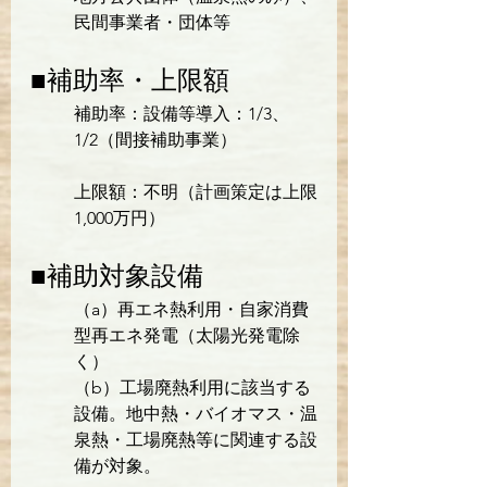
民間事業者・団体等
■補助率・上限額
補助率：設備等導入：1/3、
1/2（間接補助事業）
上限額：不明（計画策定は上限
1,000万円）
■補助対象設備
（a）再エネ熱利用・自家消費
型再エネ発電（太陽光発電除
く）
（b）工場廃熱利用に該当する
設備。地中熱・バイオマス・温
泉熱・工場廃熱等に関連する設
備が対象。