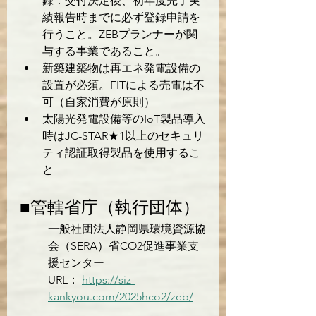
録：交付決定後、初年度完了実
績報告時までに必ず登録申請を
行うこと。ZEBプランナーが関
与する事業であること。
新築建築物は再エネ発電設備の
設置が必須。FITによる売電は不
可（自家消費が原則）
太陽光発電設備等のIoT製品導入
時はJC-STAR★1以上のセキュリ
ティ認証取得製品を使用するこ
と
■管轄省庁（執行団体）
一般社団法人静岡県環境資源協
会（SERA）省CO2促進事業支
援センター
URL： 
https://siz-
kankyou.com/2025hco2/zeb/