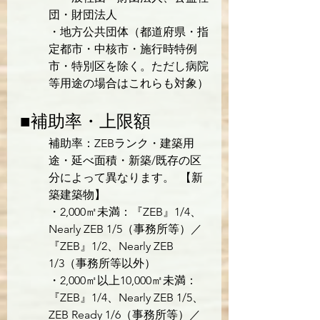
団・財団法人

・地方公共団体（都道府県・指
定都市・中核市・施行時特例
市・特別区を除く。ただし病院
等用途の場合はこれらも対象）
■補助率・上限額
補助率：ZEBランク・建築用
途・延べ面積・新築/既存の区
分によって異なります。  【新
築建築物】
・2,000㎡未満：『ZEB』1/4、
Nearly ZEB 1/5（事務所等）／
『ZEB』1/2、Nearly ZEB 
1/3（事務所等以外）
・2,000㎡以上10,000㎡未満：
『ZEB』1/4、Nearly ZEB 1/5、
ZEB Ready 1/6（事務所等）／