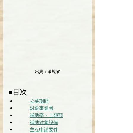
出典：環境省
■目次
公募期間
対象事業者
補助率・上限額
補助対象設備
主な申請要件