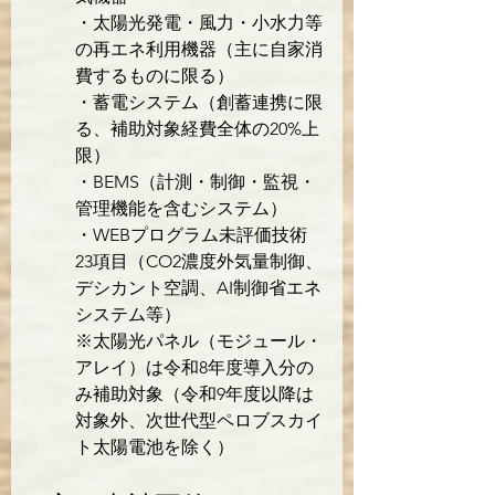
・太陽光発電・風力・小水力等
の再エネ利用機器（主に自家消
費するものに限る）

・蓄電システム（創蓄連携に限
る、補助対象経費全体の20%上
限）

・BEMS（計測・制御・監視・
管理機能を含むシステム）

・WEBプログラム未評価技術
23項目（CO2濃度外気量制御、
デシカント空調、AI制御省エネ
システム等）

※太陽光パネル（モジュール・
アレイ）は令和8年度導入分の
み補助対象（令和9年度以降は
対象外、次世代型ペロブスカイ
ト太陽電池を除く）