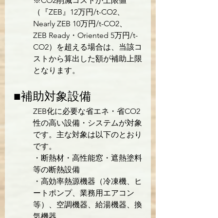
※CO2削減コストが上限値
（『ZEB』12万円/t-CO2、
Nearly ZEB 10万円/t-CO2、
ZEB Ready・Oriented 5万円/t-
CO2）を超える場合は、当該コ
ストから算出した額が補助上限
となります。
■補助対象設備
ZEB化に必要な省エネ・省CO2
性の高い設備・システムが対象
です。主な対象は以下のとおり
です。

・断熱材・高性能窓・遮熱塗料
等の断熱設備

・高効率熱源機器（冷凍機、ヒ
ートポンプ、業務用エアコン
等）、空調機器、給湯機器、換
気機器
