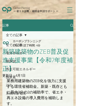
Carbon Planning
ー 省エネ診断・補助金申請サポート ー
記事
全ての記事
カーボンプランニング
全ての記事
2月23日
読了時間: 4分
新築建築物のZEB普及促
省エネルギー
進支援事業【令和7年度補
補助金
正】
再生可能エネルギー
更新日：
4月1日
脱炭素
業務用建築物のZEB化を強力に支援
ZEB
する環境省補助金。新築・既存とも
に最大3分の2の補助率で、省エネ・
系統用蓄電池
再エネ設備の導入費用を補助しま
す。