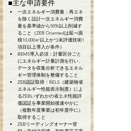
■主な申請要件
一次エネルギー消費量：再エネ
を除く設計一次エネルギー消費
量を基準値から50%以上削減す
ること（ZEB Orientedは延べ面
積10,000㎡以上かつ未評価技術1
項目以上導入が条件）
BEMS導入必須：計量区分ごと
にエネルギー計量計測を行い、
データを収集分析できるエネル
ギー管理体制を整備すること
ZEB認証取得：BELS（建築物省
エネルギー性能表示制度）によ
るZEBいずれかの省エネ性能評
価認証を事業開始後速やかに
（複数年度事業は初年度中に）
取得すること
ZEBリーディングオーナー登