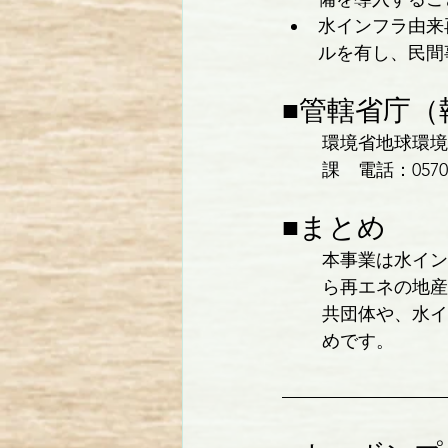
水インフラ由来
ルを有し、民間
■管轄省庁（
環境省地球環境
課　電話：0570-
■まとめ
本事業は水イン
ら再エネの地産
共団体や、水イ
めです。