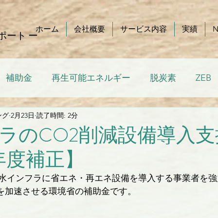
ホーム
会社概要
サービス内容
実績
ポート ー
補助金
再生可能エネルギー
脱炭素
ZEB
ング
2月23日
読了時間: 2分
ラのCO2削減設備導入支
年度補正】
水インフラに省エネ・再エネ設備を導入する事業者を強
素化を加速させる環境省の補助金です。