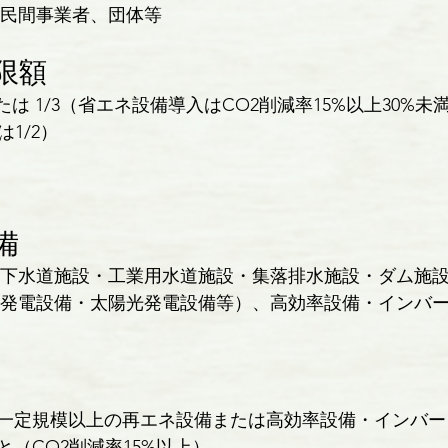
民間事業者、団体等
限額
または 1/3（省エネ設備導入はCO2削減率15%以上30%未
は1/2）
備
下水道施設・工業用水道施設・集落排水施設・ダム施
発電設備・太陽光発電設備等）、高効率設備・インバ
一定規模以上の再エネ設備または高効率設備・インバー
と（CO2削減率15%以上）。