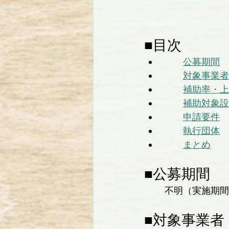
■目次
公募期間
対象事業者
補助率・上
補助対象設
申請要件
執行団体
まとめ
■公募期間
不明（実施期間
■対象事業者