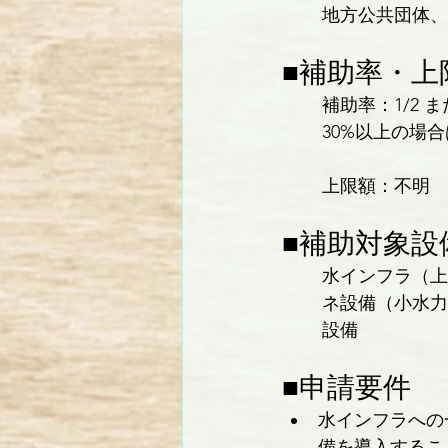
地方公共団体、
■補助率・上
補助率：1/2 
30%以上の場合
上限額：不明
■補助対象設
水インフラ（上
ネ設備（小水力
設備
■申請要件
水インフラへの
備を導入するこ